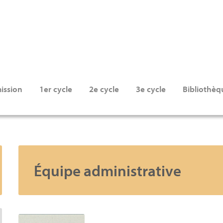
ission
1er cycle
2e cycle
3e cycle
Bibliothèq
Équipe administrative