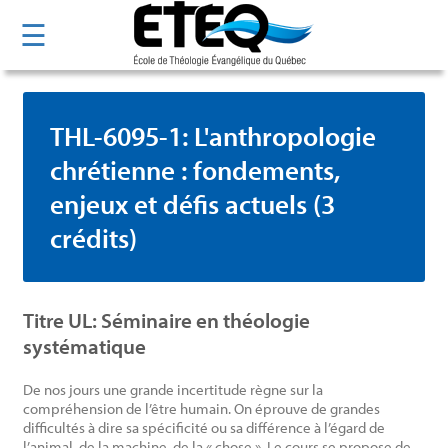
Aller
☰
au
contenu
principal
THL-6095-1: L'anthropologie
chrétienne : fondements,
enjeux et défis actuels (3
crédits)
Titre UL: Séminaire en théologie
systématique
De nos jours une grande incertitude règne sur la
compréhension de l’être humain. On éprouve de grandes
difficultés à dire sa spécificité ou sa différence à l’égard de
l’animal, de la machine, de la « chose ». Le cours se propose de