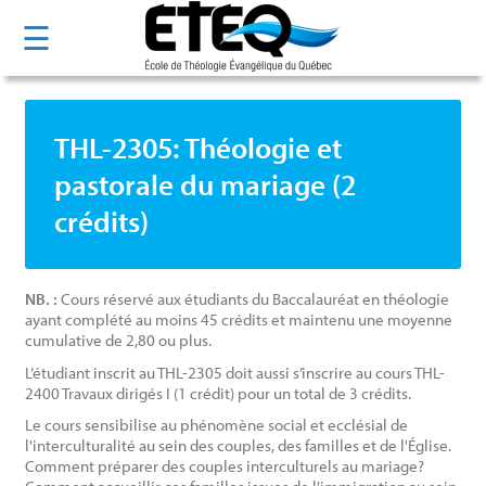
Aller
☰
au
contenu
principal
THL-2305: Théologie et
pastorale du mariage (2
crédits)
NB. :
Cours réservé aux étudiants du Baccalauréat en théologie
ayant complété au moins 45 crédits et maintenu une moyenne
cumulative de 2,80 ou plus.
L’étudiant inscrit au THL-2305 doit aussi s’inscrire au cours THL-
2400 Travaux dirigés I (1 crédit) pour un total de 3 crédits.
Le cours sensibilise au phénomène social et ecclésial de
l'interculturalité au sein des couples, des familles et de l'Église.
Comment préparer des couples interculturels au mariage?