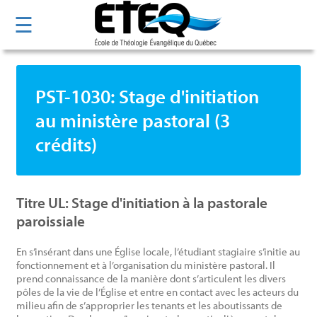
Aller
☰
au
contenu
principal
PST-1030: Stage d'initiation
au ministère pastoral (3
crédits)
Titre UL: Stage d'initiation à la pastorale
paroissiale
En s’insérant dans une Église locale, l’étudiant stagiaire s’initie au
fonctionnement et à l’organisation du ministère pastoral. Il
prend connaissance de la manière dont s’articulent les divers
pôles de la vie de l’Église et entre en contact avec les acteurs du
milieu afin de s’approprier les tenants et les aboutissants de