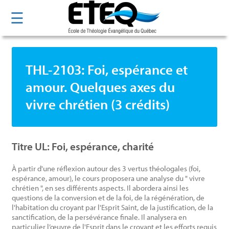
Aller
☰
au
contenu
principal
THL-2103: Foi, espérance et
amour. Quelques axes du
vivre chrétien (3 crédits)
Titre UL: Foi, espérance, charité
À partir d'une réflexion autour des 3 vertus théologales (foi,
espérance, amour), le cours proposera une analyse du " vivre
chrétien ", en ses différents aspects. Il abordera ainsi les
questions de la conversion et de la foi, de la régénération, de
l'habitation du croyant par l'Esprit Saint, de la justification, de la
sanctification, de la persévérance finale. Il analysera en
particulier l’œuvre de l'Esprit dans le croyant et les efforts requis