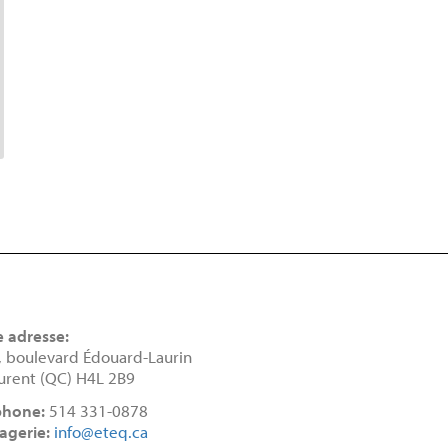
e adresse:
, boulevard Édouard-Laurin
urent (QC) H4L 2B9
phone:
514 331-0878
agerie:
info@eteq.ca