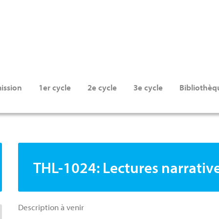
ission
1er cycle
2e cycle
3e cycle
Bibliothèq
THL-1024: Lectures narratives
Description à venir