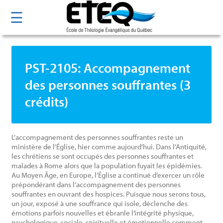
Aller
☰
au
contenu
principal
PST-2105: Accompagnement
des personnes souffrantes (3
crédits)
L’accompagnement des personnes souffrantes reste un
ministère de l’Église, hier comme aujourd’hui. Dans l’Antiquité,
les chrétiens se sont occupés des personnes souffrantes et
malades à Rome alors que la population fuyait les épidémies.
Au Moyen Âge, en Europe, l’Église a continué d’exercer un rôle
prépondérant dans l’accompagnement des personnes
souffrantes en ouvrant des hospices. Puisque nous serons tous,
un jour, exposé à une souffrance qui isole, déclenche des
émotions parfois nouvelles et ébranle l’intégrité physique,
psychologique, sociale, spirituelle et émotionnelle comment